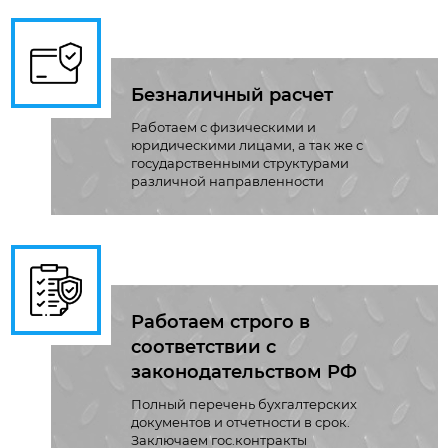
Безналичный расчет
Работаем с физическими и
юридическими лицами, а так же с
государственными структурами
различной направленности
Работаем строго в
соответствии с
законодательством РФ
Полный перечень бухгалтерских
документов и отчетности в срок.
Заключаем гос.контракты