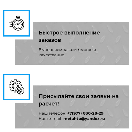
Быстрое выполнение
заказов
Выполняем заказы быстро и
качественно
Присылайте свои заявки на
расчет!
Наш телефон:
+7(977) 830-28-29
Наш e-mail:
metal-tp@yandex.ru