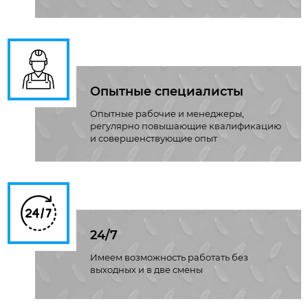
Опытные специалисты
Опытные рабочие и менеджеры,
регулярно повышающие квалификацию
и совершенствующие опыт
24/7
Имеем возможность работать без
выходных и в две смены