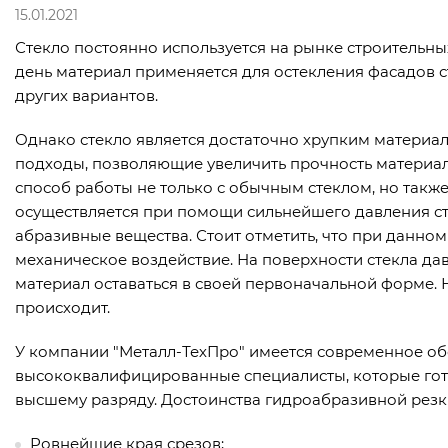
15.01.2021
Стекло постоянно используется на рынке строительн
день материал применяется для остекления фасадов с
других вариантов.
Однако стекло является достаточно хрупким материа
подходы, позволяющие увеличить прочность материал
способ работы не только с обычным стеклом, но также
осуществляется при помощи сильнейшего давления ст
абразивные вещества. Стоит отметить, что при данно
механическое воздействие. На поверхности стекла дав
материал оставаться в своей первоначальной форме. 
происходит.
У компании "Металл-ТехПро" имеется современное об
высококвалифицированные специалисты, которые гото
высшему разряду. Достоинства гидроабразивной резк
Ровнейшие края срезов;