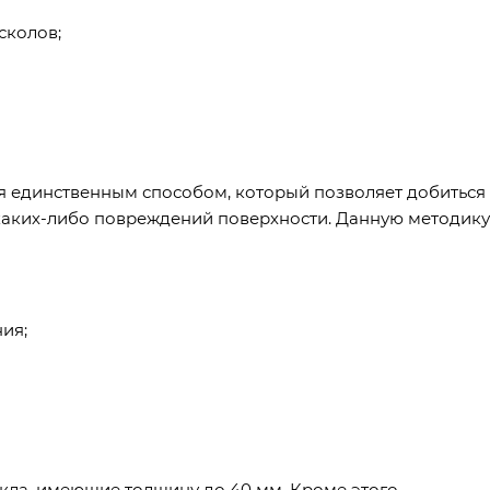
сколов;
я единственным способом, который позволяет добиться
 каких-либо повреждений поверхности. Данную методику
ия;
екла, имеющие толщину до 40 мм. Кроме этого,