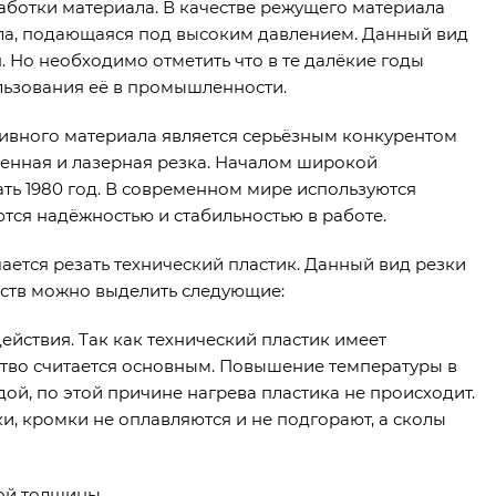
аботки материала. В качестве режущего материала
ла, подающаяся под высоким давлением. Данный вид
. Но необходимо отметить что в те далёкие годы
льзования её в промышленности.
ивного материала является серьёзным конкурентом
менная и лазерная резка. Началом широкой
ть 1980 год. В современном мире используются
тся надёжностью и стабильностью в работе.
ется резать технический пластик. Данный вид резки
нств можно выделить следующие:
ействия. Так как технический пластик имеет
ство считается основным. Повышение температуры в
ой, по этой причине нагрева пластика не происходит.
и, кромки не оплавляются и не подгорают, а сколы
ой толщины.