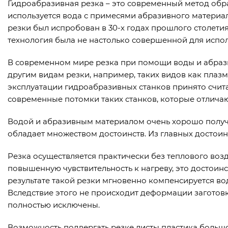
Гидроабразивная резка – это современный метод обр
используется вода с примесями абразивного материа
резки был испробован в 30-х годах прошлого столетия
технология была не настолько совершенной для испо
В современном мире резка при помощи воды и абраз
другим видам резки, например, таких видов как плаз
эксплуатации гидроабразивных станков принято счита
современные потомки таких станков, которые отличаю
Водой и абразивным материалом очень хорошо получа
обладает множеством достоинств. Из главных достои
Резка осуществляется практически без теплового возд
повышенную чувствительность к нагреву, это достоин
результате такой резки мгновенно компенсируется вод
Вследствие этого не происходит деформации заготовк
полностью исключены.
Возможность подвергать резке листы пластика больш