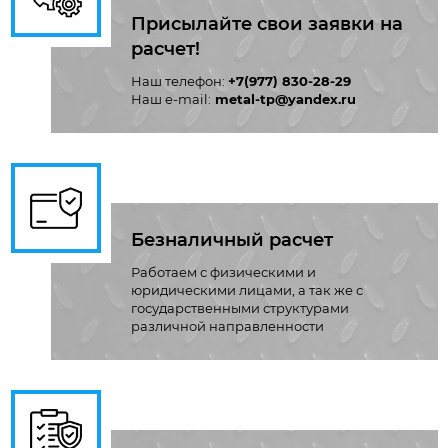
Присылайте свои заявки на
расчет!
Наш телефон:
+7(977) 830-28-29
Наш e-mail:
metal-tp@yandex.ru
Безналичный расчет
Работаем с физическими и
юридическими лицами, а так же с
государственными структурами
различной направленности