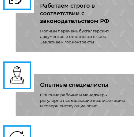
Работаем строго в
соответствии с
законодательством РФ
Полный перечень бухгалтерских
документов и отчетности в срок.
Заключаем гос.контракты
Опытные специалисты
Опытные рабочие и менеджеры,
регулярно повышающие квалификацию
и совершенствующие опыт