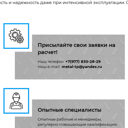
ость и надежность даже при интенсивной эксплуатации.
Присылайте свои заявки на
расчет!
Наш телефон:
+7(977) 830-28-29
Наш e-mail:
metal-tp@yandex.ru
Опытные специалисты
Опытные рабочие и менеджеры,
регулярно повышающие квалификацию