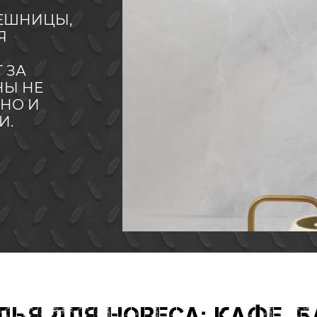
ЛЕШНИЦЫ,
Я
 ЗА
НЫ НЕ
 НО И
И.
ья для HORECA: кафе, б