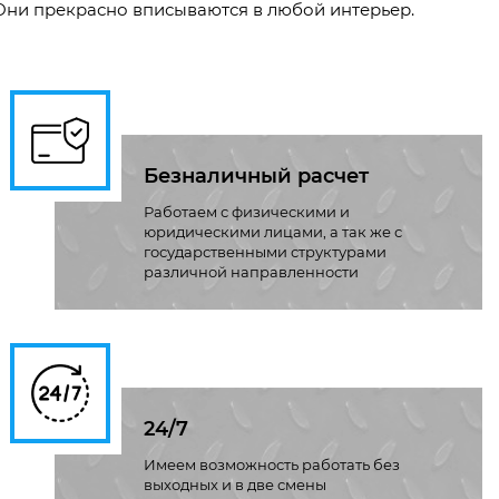
 Они прекрасно вписываются в любой интерьер.
Безналичный расчет
Работаем с физическими и
юридическими лицами, а так же с
государственными структурами
различной направленности
24/7
Имеем возможность работать без
выходных и в две смены