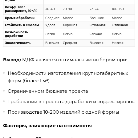
Вт/м·К
Коэфф. тепл.
30-40
70-90
23-24
100-150
расширения, 10⁻⁶/К
Время обработки
Среднее
Малое
Большое
Малое
Стойкость к смолам
Удовл.
Хорошая
Отличная
Отличная
Возможность
Легко
Легко
Сложно
Легко
доработки
Экологичность
Высокая
Средняя
Высокая
Низкая
Вывод:
МДФ является оптимальным выбором при:
Необходимости изготовления крупногабаритных
форм (более 1 м²)
Ограниченном бюджете проекта
Требовании к простоте доработки и корректировок
Производстве 10-200 изделий с одной формы
Факторы, влияющие на стоимость: