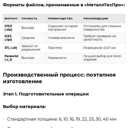
Форматы файлов, принимаемые в «МеталлТехПро»:
ФОРМАТ
ТОЧНОСТЬ
ПРЕИМУЩЕСТВА
РЕКОМЕНДАЦИИ
STEP
Сохраняет историю
Оптимален для сложных
Высокая
(.stp)
построения
поверхностей
IGES
Требует проверки на
Средняя
Универсальность
(.igs)
целостность
Зависит от
STL (.stl)
Простота
Разрешение ≤0,01 мм
разрешения
Parasolid
Лучший выбор для Solid-
Высокая
Надежность
(.x_t)
моделей
Производственный процесс: поэтапное
изготовление
Этап 1. Подготовительные операции
Выбор материала:
Стандартная толщина: 6, 10, 16, 19, 22, 25, 30, 40 мм