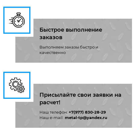
Быстрое выполнение
заказов
Выполняем заказы быстро и
качественно
Присылайте свои заявки на
расчет!
Наш телефон:
+7(977) 830-28-29
Наш e-mail:
metal-tp@yandex.ru