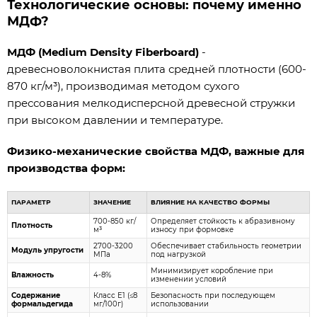
Технологические основы: почему именно
МДФ?
МДФ (Medium Density Fiberboard)
-
древесноволокнистая плита средней плотности (600-
870 кг/м³), производимая методом сухого
прессования мелкодисперсной древесной стружки
при высоком давлении и температуре.
Физико-механические свойства МДФ, важные для
производства форм:
ПАРАМЕТР
ЗНАЧЕНИЕ
ВЛИЯНИЕ НА КАЧЕСТВО ФОРМЫ
700-850 кг/
Определяет стойкость к абразивному
Плотность
м³
износу при формовке
2700-3200
Обеспечивает стабильность геометрии
Модуль упругости
МПа
под нагрузкой
Минимизирует коробление при
Влажность
4-8%
изменении условий
Содержание
Класс Е1 (≤8
Безопасность при последующем
формальдегида
мг/100г)
использовании