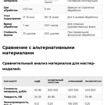
материала
составные конструкции
пакет)
Шаг
Зависит от стратегии
0,01 мм
5 мм
обработки
обработки
Угол
0° (3 оси)
90° (5 осей)
Для 5-осевой обработки
поднутрения
Время
Для сложных
1 час
100+ часов
обработки
художественных форм
Стойкость
При правильной
10 циклов
500 циклов
формы
финишной обработке
Сравнение с альтернативными
материалами
Сравнительный анализ материалов для мастер-
моделей:
МОДЕЛЬНЫЙ
ПАРАМЕТР
МДФ
АЛЮМИНИЙ
ПОЛИУРЕТАН
ПЛАСТИК
Стоимость
50-80
300-500
200-300
400-600
материала, руб/кг
Твердость, HB
20-25
60-80
60-120
70-90
Теплопроводность,
0,12
0,25
160-200
0,25