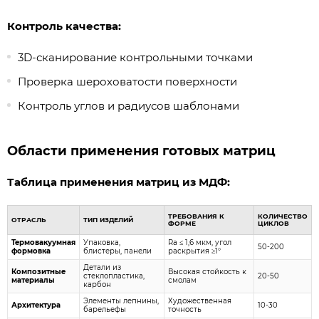
Контроль качества:
3D-сканирование контрольными точками
Проверка шероховатости поверхности
Контроль углов и радиусов шаблонами
Области применения готовых матриц
Таблица применения матриц из МДФ:
ТРЕБОВАНИЯ К
КОЛИЧЕСТВО
ОТРАСЛЬ
ТИП ИЗДЕЛИЙ
ФОРМЕ
ЦИКЛОВ
Термовакуумная
Упаковка,
Ra ≤ 1,6 мкм, угол
50-200
формовка
блистеры, панели
раскрытия ≥1°
Детали из
Композитные
Высокая стойкость к
стеклопластика,
20-50
материалы
смолам
карбон
Элементы лепнины,
Художественная
Архитектура
10-30
барельефы
точность