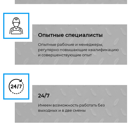
Опытные специалисты
Опытные рабочие и менеджеры,
регулярно повышающие квалификацию
и совершенствующие опыт
24/7
Имеем возможность работать без
выходных и в две смены