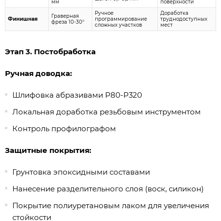
мм
поверхности
Ручное
Доработка
Граверная
Финишная
программирование
труднодоступных
фреза 10-30°
сложных участков
мест
Этап 3. Постобработка
Ручная доводка:
Шлифовка абразивами P80-P320
Локальная доработка резьбовым инструментом
Контроль профилографом
Защитные покрытия:
Грунтовка эпоксидными составами
Нанесение разделительного слоя (воск, силикон)
Покрытие полиуретановым лаком для увеличения
стойкости