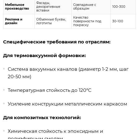
Фасады,
Мебельное
Совпадение с
декоративные
100-300
производство
образцом
вставки
Качество
Реклама и
Объемные буквы,
поверхности под
30-100
дизайн
логотипы
покраску
Специфические требования по отраслям:
Для термовакуумной формовки:
Система вакуумных каналов (диаметр 1-2 мм, шаг
20-50 мм)
Температурная стойкость до 120°C
Усиление конструкции металлическим каркасом
Для композитных технологий:
Химическая стойкость к эпоксидным и
полиэфирным смолам