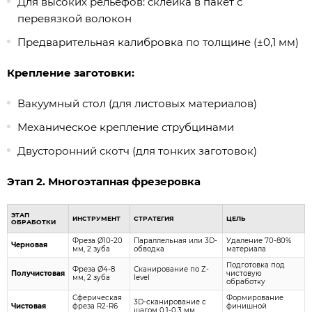
Для высоких рельефов: склейка в пакет с
перевязкой волокон
Предварительная калибровка по толщине (±0,1 мм)
Крепление заготовки:
Вакуумный стол (для листовых материалов)
Механическое крепление струбцинами
Двусторонний скотч (для тонких заготовок)
Этап 2. Многоэтапная фрезеровка
ЭТАП
ИНСТРУМЕНТ
СТРАТЕГИЯ
ЦЕЛЬ
ОБРАБОТКИ
Фреза Ø10-20
Параллельная или 3D-
Удаление 70-80%
Черновая
мм, 2 зуба
обводка
материала
Подготовка под
Фреза Ø4-8
Сканирование по Z-
Получистовая
чистовую
мм, 2 зуба
level
обработку
Сферическая
Формирование
3D-сканирование с
Чистовая
фреза R2-R6
финишной
шагом 0,1-0,3 мм