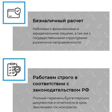
Безналичный расчет
Работаем с физическими и
юридическими лицами, а так же с
государственными структурами
различной направленности
Работаем строго в
соответствии с
законодательством РФ
Полный перечень бухгалтерских
документов и отчетности в срок.
Заключаем гос.контракты