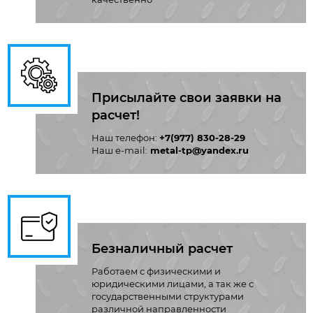
Присылайте свои заявки на
расчет!
Наш телефон:
+7(977) 830-28-29
Наш e-mail:
metal-tp@yandex.ru
Безналичный расчет
Работаем с физическими и
юридическими лицами, а так же с
государственными структурами
различной направленности