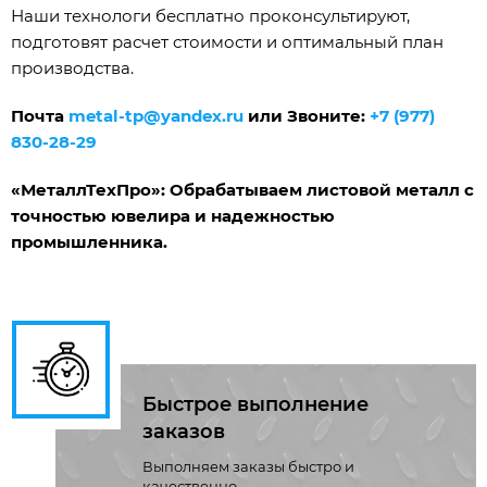
Наши технологи бесплатно проконсультируют,
подготовят расчет стоимости и оптимальный план
производства.
Почта
metal-tp@yandex.ru
или Звоните:
+7 (977)
830-28-29
«МеталлТехПро»: Обрабатываем листовой металл с
точностью ювелира и надежностью
промышленника.
Быстрое выполнение
заказов
Выполняем заказы быстро и
качественно