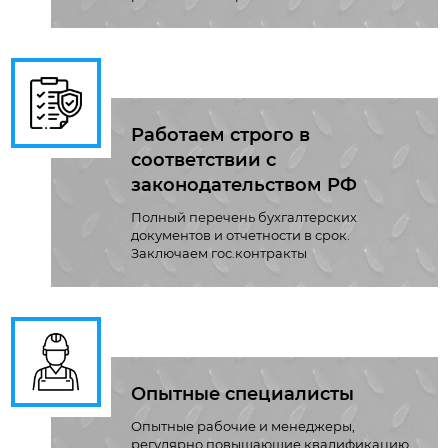
Работаем строго в
соответствии с
законодательством РФ
Полный перечень бухгалтерских
документов и отчетности в срок.
Заключаем гос.контракты
Опытные специалисты
Опытные рабочие и менеджеры,
регулярно повышающие квалификацию