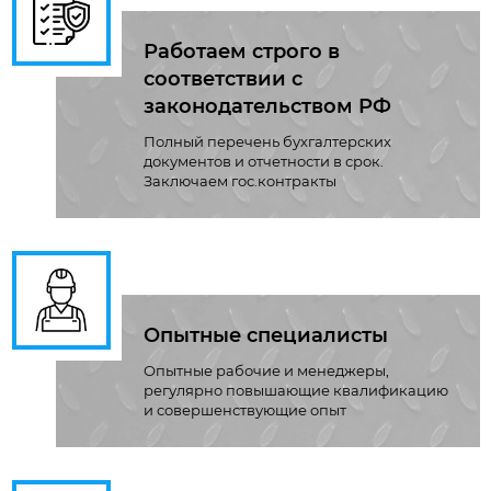
Работаем строго в
соответствии с
законодательством РФ
Полный перечень бухгалтерских
документов и отчетности в срок.
Заключаем гос.контракты
Опытные специалисты
Опытные рабочие и менеджеры,
регулярно повышающие квалификацию
и совершенствующие опыт