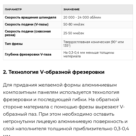
ПАРАМЕТР
ЗНАЧЕНИЕ
Скорость вращения шпинделя
20 000 - 24 000 об/мин
Скорость подачи (V-пазы)
50-80 мм/сек
Скорость подачи (сквозная
25-50 мм/сек
резка)
Твердосплавная коническая (90° или
Тип фрезы
135°)
На 0,3-0,4 мм меньше толщины
Глубина фрезеровки V-паза
материала
2. Технология V-образной фрезеровки
Для придания желаемой формы алюминиевым
композитным панелям используется технология
фрезеровки и последующей гибки. На обратной
стороне материала с помощью фрезы вырезают V-
образный паз. При этом необходимо оставить
нетронутыми лицевую алюминиевую поверхность и
слой наполнителя толщиной приблизительно 0,3-0,4
мм .