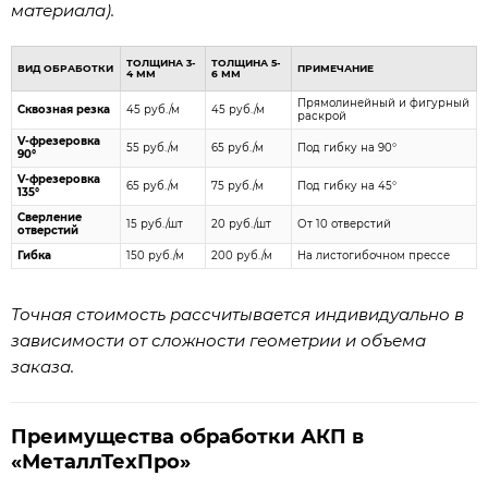
материала).
ТОЛЩИНА 3-
ТОЛЩИНА 5-
ВИД ОБРАБОТКИ
ПРИМЕЧАНИЕ
4 ММ
6 ММ
Прямолинейный и фигурный
Сквозная резка
45 руб./м
45 руб./м
раскрой
V-фрезеровка
55 руб./м
65 руб./м
Под гибку на 90°
90°
V-фрезеровка
65 руб./м
75 руб./м
Под гибку на 45°
135°
Сверление
15 руб./шт
20 руб./шт
От 10 отверстий
отверстий
Гибка
150 руб./м
200 руб./м
На листогибочном прессе
Точная стоимость рассчитывается индивидуально в
зависимости от сложности геометрии и объема
заказа.
Преимущества обработки АКП в
«МеталлТехПро»