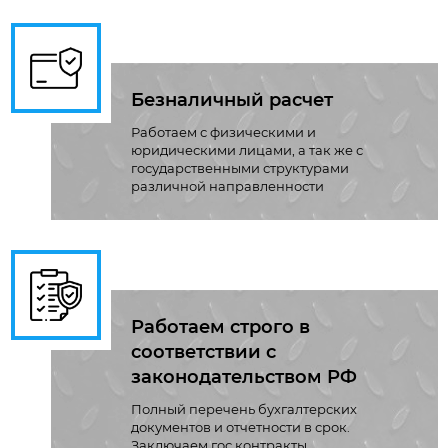
Безналичный расчет
Работаем с физическими и
юридическими лицами, а так же с
государственными структурами
различной направленности
Работаем строго в
соответствии с
законодательством РФ
Полный перечень бухгалтерских
документов и отчетности в срок.
Заключаем гос.контракты