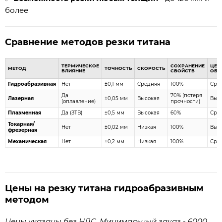
более
Сравнение методов резки титана
ТЕРМИЧЕСКОЕ
СОХРАНЕНИЕ
ЦЕН
МЕТОД
ТОЧНОСТЬ
СКОРОСТЬ
ВЛИЯНИЕ
СВОЙСТВ
ОБР
Гидроабразивная
Нет
±0,1 мм
Средняя
100%
Сре
Да
70% (потеря
Лазерная
±0,05 мм
Высокая
Выс
(оплавление)
прочности)
Плазменная
Да (ЗТВ)
±0,5 мм
Высокая
60%
Сре
Токарная/
Нет
±0,02 мм
Низкая
100%
Выс
фрезерная
Механическая
Нет
±0,2 мм
Низкая
100%
Сре
Цены на резку титана гидроабразивным
методом
Цены указаны без НДС. Минимальный заказ - 6000