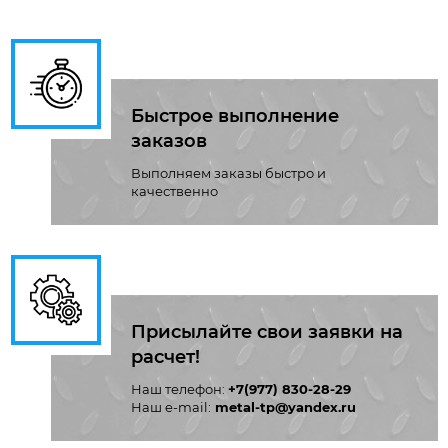
Быстрое выполнение
заказов
Выполняем заказы быстро и
качественно
Присылайте свои заявки на
расчет!
Наш телефон:
+7(977) 830-28-29
Наш e-mail:
metal-tp@yandex.ru