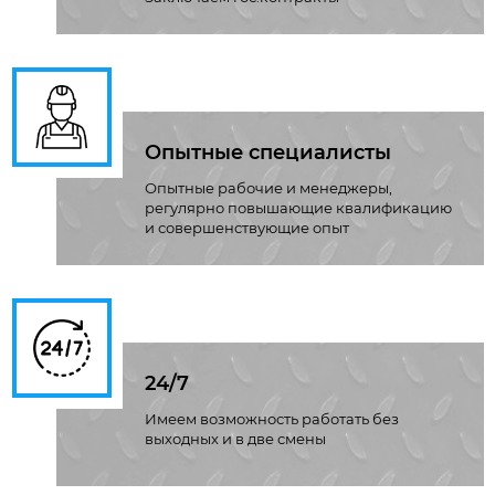
Опытные специалисты
Опытные рабочие и менеджеры,
регулярно повышающие квалификацию
и совершенствующие опыт
24/7
Имеем возможность работать без
выходных и в две смены