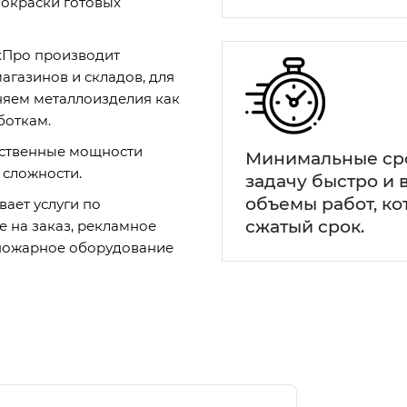
покраски готовых
хПро производит
агазинов и складов, для
няем металлоизделия как
боткам.
ственные мощности
Минимальные сро
 сложности.
задачу быстро и 
объемы работ, к
ает услуги по
сжатый срок.
 на заказ, рекламное
опожарное оборудование