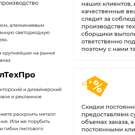
производство
наших клиентов,
качественные ве
следит за соблю
ллом, алюминиевым
производстве те
ванную светодиодную
сборщики выполн
еях.
ответственно под
поэтому с нами та
з крупнейших на рынке
аказ.
ллТехПро
кторский и дизайнерский
говое и рекламное
Скидки постоянн
предоставляем с
жете раскроить металл
объемах заказа, а
ке. Или же порубить
ги гибки листового
постоянными кли