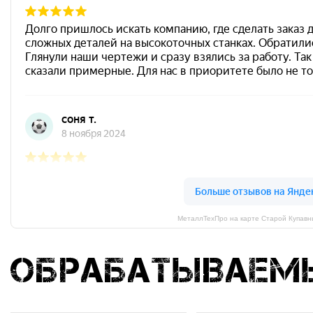
МеталлТехПро на карте Старой Купавн
обрабатываем